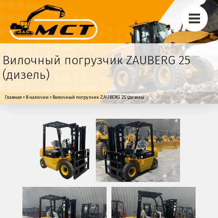
Перейти к основному содержанию
Погрузчики Hangcha
Ремонт
Вилочный погрузчик ZAUBERG 25
Обслуживание
(дизель)
Контакты
Вы здесь
Главная
»
В наличии
» Вилочный погрузчик ZAUBERG 25 (дизель)