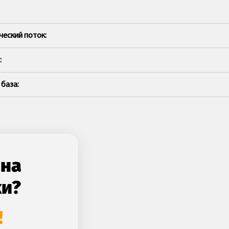
ческий поток:
:
 база:
 на
ки?
!