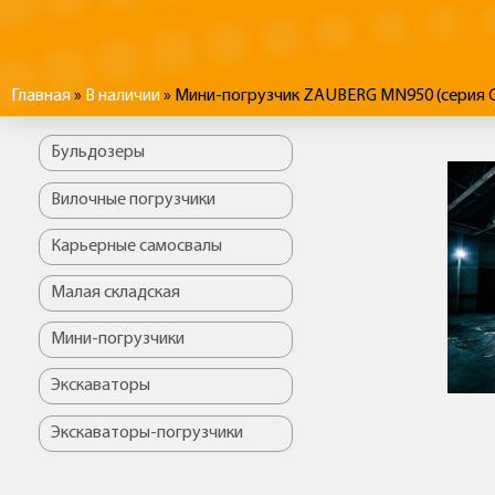
Вы здесь
Главная
»
В наличии
» Мини-погрузчик ZAUBERG MN950 (серия G
Бульдозеры
Вилочные погрузчики
Карьерные самосвалы
Малая складская
Мини-погрузчики
Экскаваторы
Экскаваторы-погрузчики