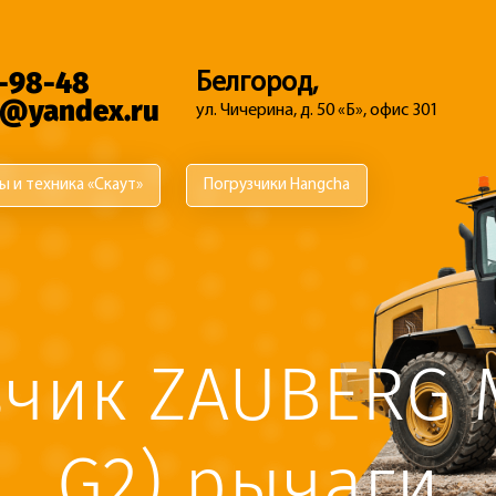
7-98-48
Белгород,
h@yandex.ru
ул. Чичерина, д. 50 «Б», офис 301
ы и техника «Скаут»
Погрузчики Hangcha
чик ZAUBERG 
G2) рычаги