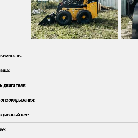
ъемность:
вша:
 двигателя:
 опрокидывания:
ационный вес:
ие: