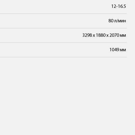
12-16.5
80 л/мин
3298 х 1880 х 2070 мм
1049 мм