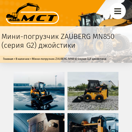
Перейти к основному содержанию
Погрузчики Hangcha
Ремонт
Мини-погрузчик ZAUBERG MN850
Обслуживание
(серия G2) джойстики
Контакты
Вы здесь
Главная
»
В наличии
» Мини-погрузчик ZAUBERG MN850 (серия G2) джойстики